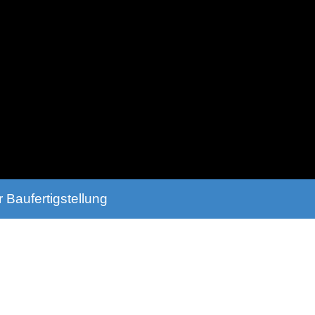
 Baufertigstellung
hlüsselfertigen Gebäude - Lassen Sie sich 